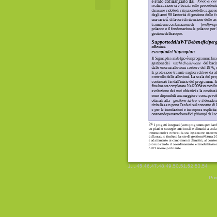
è stato cofinanziato dal
fondo di co
realizzazione si è basata sulle precedent
dimisure ridottedi ritenzionedelleacquene
degli anni 90 l'autorità di gestione delle 
unavarietà di lavori di ritenzione delle a
tramiteunacombinazionedi
fondipropr
polacco e il fondonazionale polacco per l
gestionedelleacque.
SupportodellaWFDebeneficipergli
alluvioni:
esempiodel Sigmaplan
Il Sigmaplan inBelgio èunprogrammafina
gestionedei
rischi di alluvione
del baci
dalle enormi alluvioni costiere del 1976, c
la protezione tramite migliori difese da all
controllo delle alluvioni. La scala del pr
continuati fin dall'inizio del programma f
finalmentecompletata.Nel2005èstatosvi
evoluzione dei suoi obiettivi e la costitu
sono disponibili unamaggiore consapevole
ottimali alla
gestione idrica
e il desider
rivitalizzato pone l'enfasi sul concetto di
e per le inondazioni e incorpora esplicita
ottenendopertantobenefici piùampi dai no
24
I progetti integrati (sottoprogramma per l'am
su piani o strategie ambientali e climatici a scala
transnazionale), richiesti da una legislazione ambient
della natura (inclusa la rete di gestioneNatura 200
e adattamento ai cambiamenti climatici, al conte
promuovendo il coordinamento e lamobilitazione 
dell’Unione pertinente.
1
...,
45
,
46
,
47
,
48
,
49
,
50
,
51
,
52
,
53
,
54
Pow