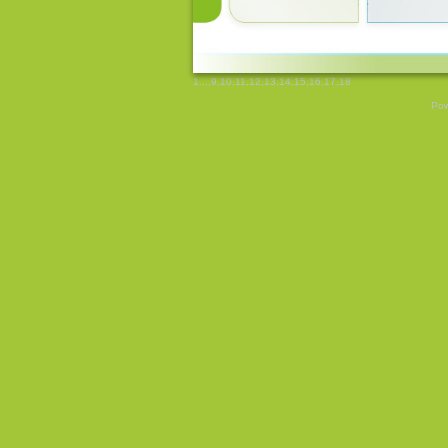
1
...,
9
,
10
,
11
,
12
,
13
,
14
,
15
,
16
,
17
,
18
Pow