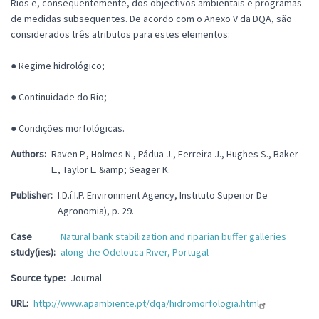
Rios e, consequentemente, dos objectivos ambientais e programas
de medidas subsequentes. De acordo com o Anexo V da DQA, são
considerados três atributos para estes elementos:
● Regime hidrológico;
● Continuidade do Rio;
● Condições morfológicas.
Authors
Raven P., Holmes N., Pádua J., Ferreira J., Hughes S., Baker
L., Taylor L. &amp; Seager K.
Publisher
I.D.í.I.P. Environment Agency, Instituto Superior De
Agronomia), p. 29.
Case
Natural bank stabilization and riparian buffer galleries
study(ies)
along the Odelouca River, Portugal
Source type
Journal
URL
http://www.apambiente.pt/dqa/hidromorfologia.html