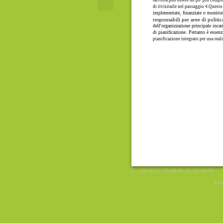
di rivisitarle nel passaggio 4.Quest
implementate, finanziate o monitora
responsabili per aree di politic
dell'organizzazione principale incar
di pianificazione. Pertanto è essenz
pianificazione integrato per una real
1
...,
25
,
26
,
27
,
28
,
29
,
30
,
31
,
32
,
33
,
34
Pow